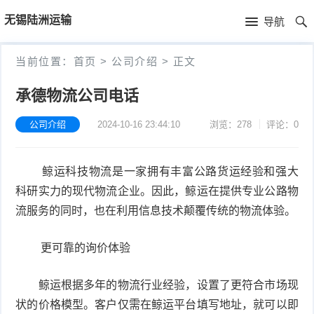
首
无锡陆洲运输
导航
页
首
当前位置：
首页
>
公司介绍
>
正文
页
公
承德物流公司电话
司
公司介绍
2024-10-16 23:44:10
浏览：278
评论：0
介
鲸运科技物流是一家拥有丰富公路货运经验和强大
绍
科研实力的现代物流企业。因此，鲸运在提供专业公路物
流服务的同时，也在利用信息技术颠覆传统的物流体验。
更可靠的询价体验
鲸运根据多年的物流行业经验，设置了更符合市场现
状的价格模型。客户仅需在鲸运平台填写地址，就可以即