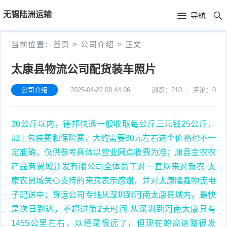
首
无锡陆洲运输
导航
页
首
当前位置：
首页
>
公司介绍
>
正文
页
公
太康县物流公司配货装车照片
司
公司介绍
2025-04-22 08:44:06
浏览：210
评论：0
介
30公斤以内，德邦快递一般收取每公斤三元钱25公斤，
绍
加上包装费和保险费，大约需要80元左右这个价格也不一
定准确，仅供参考具体以营业网点收费为准；康县金农农
产品商贸城开发有限公司全体员工对一直以来对新农·太
康农贸城关心支持的来宾表示感谢，并对太康隆鑫物流电
子配送中；货运公司专线从深圳到河南太康县城内，最快
是次日到达，不超过第2天时间 从深圳到河南太康县有
1455公里左右，以经是很远了，但现在的高速路很发