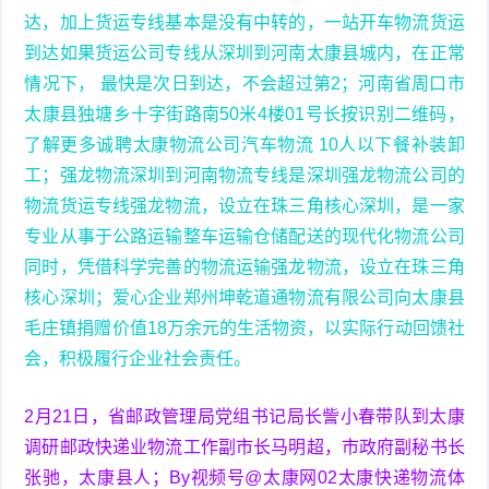
达，加上货运专线基本是没有中转的，一站开车物流货运
到达如果货运公司专线从深圳到河南太康县城内，在正常
情况下， 最快是次日到达，不会超过第2；河南省周口市
太康县独塘乡十字街路南50米4楼01号长按识别二维码，
了解更多诚聘太康物流公司汽车物流 10人以下餐补装卸
工；强龙物流深圳到河南物流专线是深圳强龙物流公司的
物流货运专线强龙物流，设立在珠三角核心深圳，是一家
专业从事于公路运输整车运输仓储配送的现代化物流公司
同时，凭借科学完善的物流运输强龙物流，设立在珠三角
核心深圳；爱心企业郑州坤乾道通物流有限公司向太康县
毛庄镇捐赠价值18万余元的生活物资，以实际行动回馈社
会，积极履行企业社会责任。
2月21日，省邮政管理局党组书记局长訾小春带队到太康
调研邮政快递业物流工作副市长马明超，市政府副秘书长
张驰，太康县人；By视频号@太康网02太康快递物流体