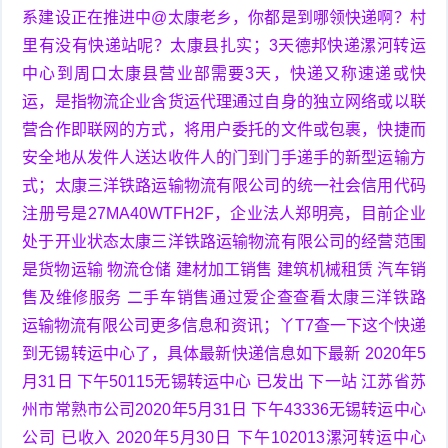
系建设正在推进中@太康老乡，你都是到哪领快递啊？村
里有没有快递站呢？太康县扎实；3天德邦快递漯河转运
中心到周口太康县营业部需要3天，快递又称速递或快
运，是指物流企业含货运代理通过自身的独立网络或以联
营合作即联网的方式，将用户委托的文件或包裹，快捷而
安全地从发件人送达收件人的门到门手递手的新型运输方
式；太康三洋铁路运输物流有限公司的统一社会信用代码
注册号是27MA40WTFH2F，企业法人郑明亮，目前企业
处于开业状态太康三洋铁路运输物流有限公司的经营范围
是货物运输 物流仓储 建材加工销售 建筑机械租赁 汽车销
售及维修服务 二手车销售通过爱企查查看太康三洋铁路
运输物流有限公司更多信息和资讯；丫T7查一下这个快递
到无锡转运中心了，具体最新快递信息如下最新 2020年5
月31日 下午50115无锡转运中心 已发出 下一站 江苏省苏
州市常熟市公司2020年5月31日 下午43336无锡转运中心
公司 已收入 2020年5月30日 下午102013漯河转运中心