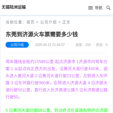
首
无锡陆洲运输
导航
页
首
当前位置：
首页
>
公司介绍
>
正文
页
公
东莞到济源火车票需要多少钱
司
公司介绍
2025-04-21 21:44:07
浏览：210
评论：0
介
驾车路线全程约15589公里 起点济源市 1济源市内驾车方
绍
案 1 从起点向正西方向出发，沿黄河大道行驶440米，调
头进入黄河大道 2 沿黄河大道行驶23公里，左转进入东环
路 3 沿东环路行驶980米，右转进入济源大道 4 沿济源大
道行驶50公里，直行进入长济高速公路 5 沿长济高速公路
行驶50。
5 沿黄河大道行驶18公里，到达终点在道路右侧终点济源