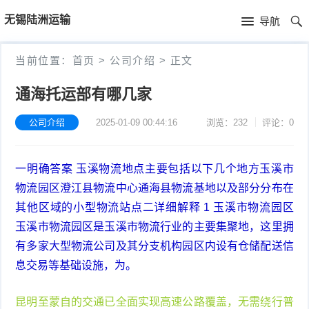
首
无锡陆洲运输
导航
页
首
当前位置：
首页
>
公司介绍
>
正文
页
公
通海托运部有哪几家
司
公司介绍
2025-01-09 00:44:16
浏览：232
评论：0
介
一明确答案 玉溪物流地点主要包括以下几个地方玉溪市
绍
物流园区澄江县物流中心通海县物流基地以及部分分布在
其他区域的小型物流站点二详细解释 1 玉溪市物流园区
玉溪市物流园区是玉溪市物流行业的主要集聚地，这里拥
有多家大型物流公司及其分支机构园区内设有仓储配送信
息交易等基础设施，为。
昆明至蒙自的交通已全面实现高速公路覆盖，无需绕行普