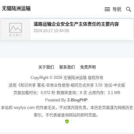
首
无锡陆洲运输
导航
页
首
道路运输企业安全生产主体责任的主要内容
2024-10-17 10:44:09
页
公
司
文
介
章
关于我们
联系我们
免责声明
绍
导
CopyRight ©
2026
无锡陆洲运输
版权所有
航
适用《知识共享 署名-非商业性使用-相同方式共享 3.0》协议-中文版
页面加载时长：0.072 秒 数据库查询：9 次 占用内存：3.1 MB
Powered By
Z-BlogPHP
.
本站和 wxyfys.com 的作者无关，不对其内容负责。本历史页面谨为网络历史
索引，不代表被查询网站的即时页面。