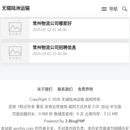
首
无锡陆洲运输
导航
页
首
常州物流公司哪家好
2025-02-12 01:44:06
页
公
司
常州物流公司招聘信息
2024-10-01 22:44:08
介
绍
文
章
关于我们
联系我们
免责声明
导
CopyRight ©
2026
无锡陆洲运输
版权所有
航
适用《知识共享 署名-非商业性使用-相同方式共享 3.0》协议-中文版
页面加载时长：0.068 秒 数据库查询：9 次 占用内存：3.11 MB
Powered By
Z-BlogPHP
.
本站和 wxyfys.com 的作者无关，不对其内容负责。本历史页面谨为网络历史